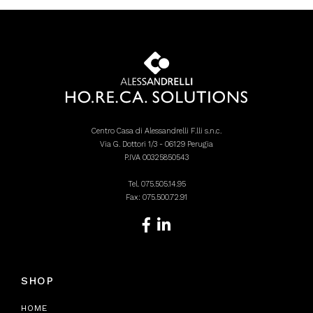
Centro Casa di Alessandrelli F.lli s.n.c.
Via G. Dottori 1/3 - 06129 Perugia
P.IVA 00325850543
Tel.
075.505.14.95
Fax: 075.500.72.91
SHOP
HOME