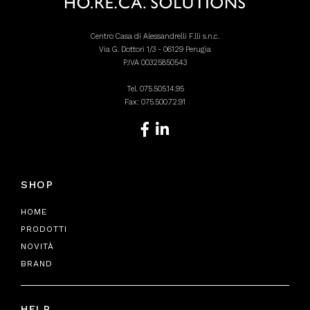
Centro Casa di Alessandrelli F.lli s.n.c.
Via G. Dottori 1/3 - 06129 Perugia
P.IVA 00325850543
Tel.
075.505.14.95
Fax: 075.500.72.91
SHOP
HOME
PRODOTTI
NOVITÀ
BRAND
HELP