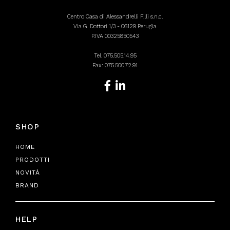
Centro Casa di Alessandrelli F.lli s.n.c.
Via G. Dottori 1/3 - 06129 Perugia
P.IVA 00325850543
Tel.
075.505.14.95
Fax: 075.500.72.91
SHOP
HOME
PRODOTTI
NOVITÀ
BRAND
HELP