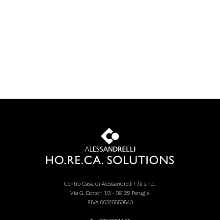
Centro Casa di Alessandrelli F.lli s.n.c.
Via G. Dottori 1/3 - 06129 Perugia
P.IVA 00325850543