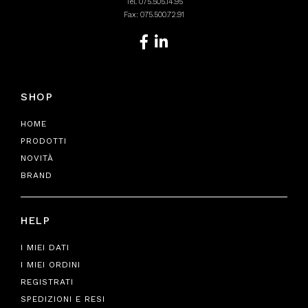
Tel.
075.505.14.95
Fax: 075.500.72.91
SHOP
HOME
PRODOTTI
NOVITÀ
BRAND
HELP
I MIEI DATI
I MIEI ORDINI
REGISTRATI
SPEDIZIONI E RESI