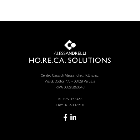
Centro Casa di Alessandrelli F.lli s.n.c.
Via G. Dottori 1/3 - 06129 Perugia
P.IVA 00325850543
Tel.
075.505.14.95
Fax: 075.500.72.91