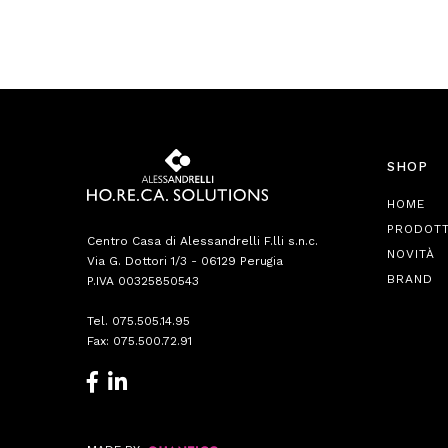
SHOP
HOME
PRODOTT
Centro Casa di Alessandrelli F.lli s.n.c.
NOVITÀ
Via G. Dottori 1/3 - 06129 Perugia
BRAND
P.IVA 00325850543
Tel.
075.505.14.95
Fax: 075.500.72.91