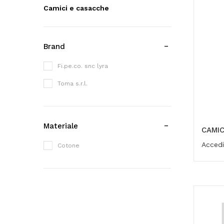
Camici e casacche
Brand
Fi.pe.co. snc lyra
Toma s.r.l.
Materiale
CAMI
Accedi
Cotone