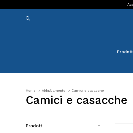
Acq
Prodott
Home
Abbigliamento
Camici e casacche
Camici e casacche
Prodotti