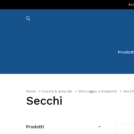
Acq
Prodott
Home
Cucina & area lab
Stoccaggio e trasporto
Secch
Secchi
Prodotti