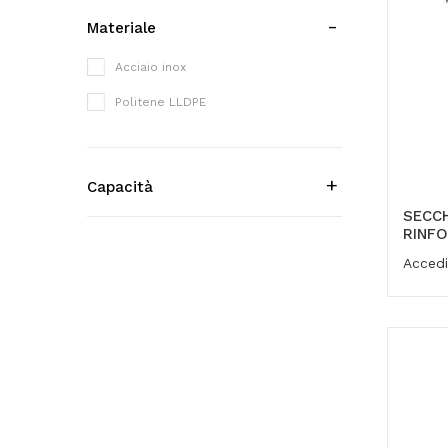
Materiale
Acciaio inox
Politene LLDPE
Capacità
SECC
RINFO
Accedi