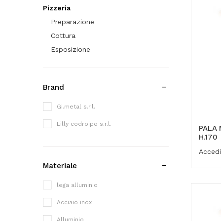
Pizzeria
Preparazione
Cottura
Esposizione
Brand
Gi.metal s.r.l.
Lilly codroipo s.r.l.
PALA 
H.170
Accedi
Materiale
lega alluminio
Acciaio inox
Alluminio