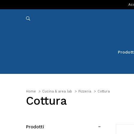
Acq
Prodott
Home
Cucina & area lab
Pizzeria
Cottura
Cottura
Prodotti