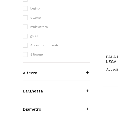
Legno
ottone
multistrato
ghisa
Acciaio alluminato
Silicone
PALA 
LEGA
Ferro
Accedi
Altezza
Larghezza
Diametro