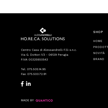
SHOP
HOME
PRODOTT
Centro Casa di Alessandrelli F.lli s.n.c.
NOVITÀ
Via G. Dottori 1/3 - 06129 Perugia
BRAND
P.IVA 00325850543
Tel.
075.505.14.95
Fax: 075.500.72.91
MADE BY