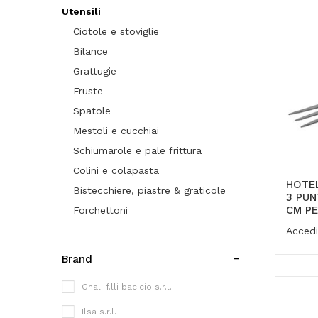
Utensili
Ciotole e stoviglie
Bilance
Grattugie
Fruste
Spatole
Mestoli e cucchiai
Schiumarole e pale frittura
Colini e colapasta
HOTE
Bistecchiere, piastre & graticole
3 PUN
CM PE
Forchettoni
Caffettiere moka & co.
Accedi
Dosaggio e misurazione
Brand
Pellicole, alluminio e carta forno
Gnali f.lli bacicio s.r.l.
Decorare e guarnire
Pinze e molle
Ilsa s.r.l.