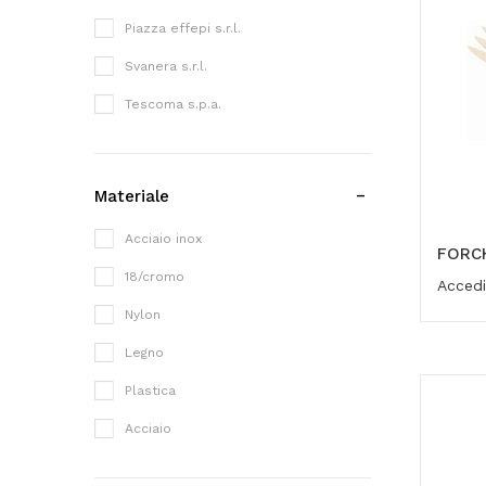
Mattarelli
Piazza effepi s.r.l.
Griglie scolastoviglie e per lavelli
Svanera s.r.l.
Timer
Tescoma s.p.a.
Accessori vari da cucina
Materiale
Acciaio inox
FORC
18/cromo
Accedi
Nylon
Legno
Plastica
Acciaio