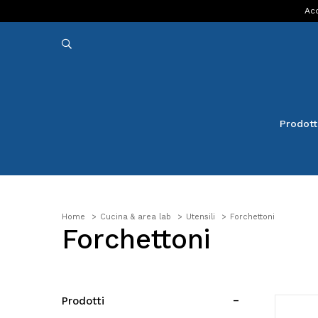
Acq
Prodott
Home
Cucina & area lab
Utensili
Forchettoni
Forchettoni
Prodotti