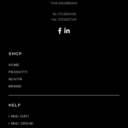
P.IVA 00325850543
Tel.
075.505.14.95
Fax: 075.500.72.91
SHOP
HOME
PRODOTTI
NOVITÀ
BRAND
HELP
I MIEI DATI
I MIEI ORDINI