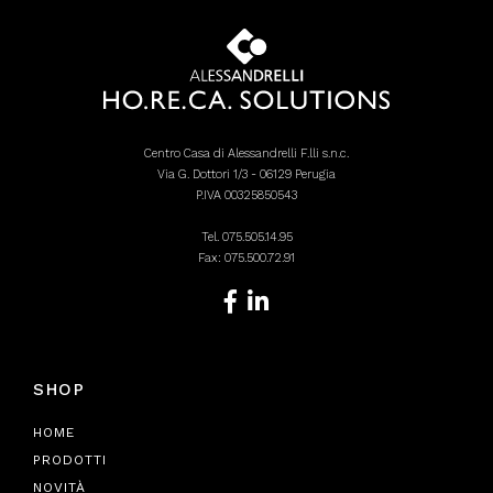
Centro Casa di Alessandrelli F.lli s.n.c.
Via G. Dottori 1/3 - 06129 Perugia
P.IVA 00325850543
Tel.
075.505.14.95
Fax: 075.500.72.91
SHOP
HOME
PRODOTTI
NOVITÀ