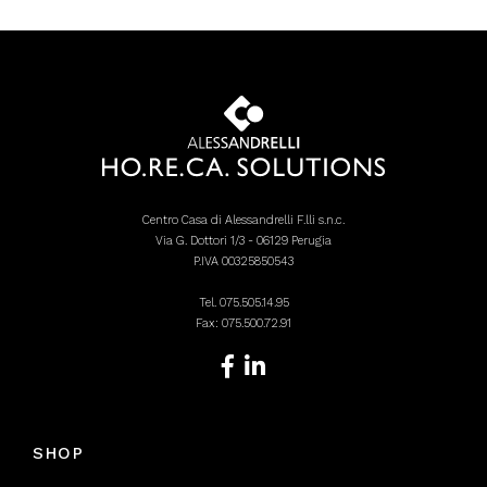
Centro Casa di Alessandrelli F.lli s.n.c.
Via G. Dottori 1/3 - 06129 Perugia
P.IVA 00325850543
Tel.
075.505.14.95
Fax: 075.500.72.91
SHOP