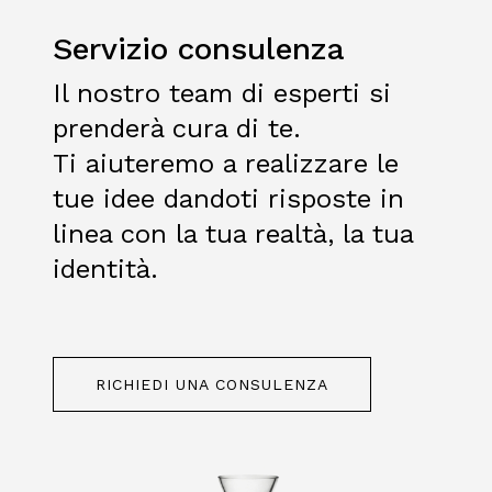
Servizio consulenza
Il nostro team di esperti si
ARC BROCCA 1,6 L
ARC BROCCA 1 L
prenderà cura di te.
PEZZI 1
PEZZI 1
Accedi per vedere i
Accedi per vedere i
Ti aiuteremo a realizzare le
prezzi
prezzi
tue idee dandoti risposte in
linea con la tua realtà, la tua
identità.
RICHIEDI UNA CONSULENZA