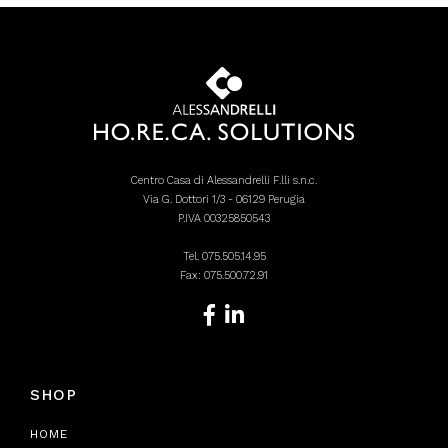
Centro Casa di Alessandrelli F.lli s.n.c.
Via G. Dottori 1/3 - 06129 Perugia
P.IVA 00325850543
Tel.
075.505.14.95
Fax: 075.500.72.91
SHOP
HOME