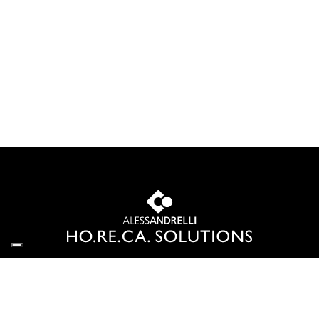
Centro Casa di Alessandrelli F.lli s.n.c.
Via G. Dottori 1/3 - 06129 Perugia
P.IVA 00325850543