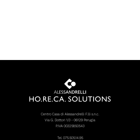
Centro Casa di Alessandrelli F.lli s.n.c.
Via G. Dottori 1/3 - 06129 Perugia
P.IVA 00325850543
Tel.
075.505.14.95