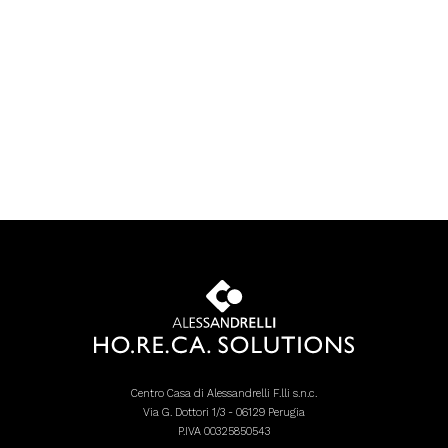
Centro Casa di Alessandrelli F.lli s.n.c.
Via G. Dottori 1/3 - 06129 Perugia
P.IVA 00325850543