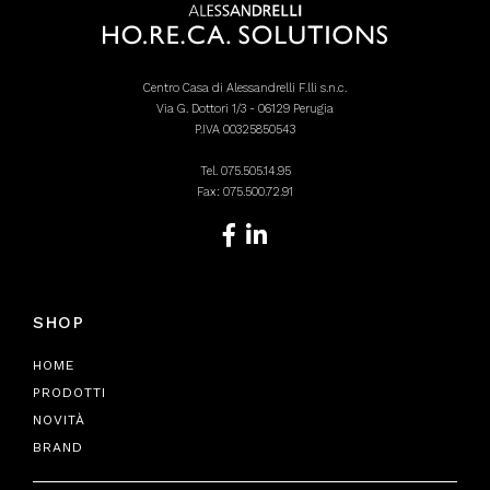
Centro Casa di Alessandrelli F.lli s.n.c.
Via G. Dottori 1/3 - 06129 Perugia
P.IVA 00325850543
Tel.
075.505.14.95
Fax: 075.500.72.91
SHOP
HOME
PRODOTTI
NOVITÀ
BRAND