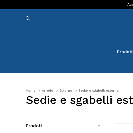
Acq
Prodott
Home
Arredo
Esterno
Sedie e sgabelli esterno
Sedie e sgabelli es
Prodotti