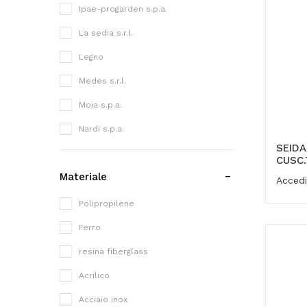
Ipae-progarden s.p.a.
La sedia s.r.l.
Legno
Medes s.r.l.
Moia s.p.a.
Nardi s.p.a.
SEID
Pedrali s.p.a.
CUSC.
Materiale
Scab giardino s.p.a.
Accedi
Talenti s.r.l.
Polipropilene
Vacchetti giuseppe s.p.a.
Ferro
Vermobil style s.r.l.
resina fiberglass
Acrilico
Acciaio inox