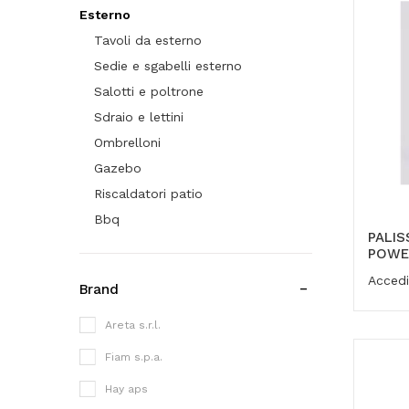
Esterno
Tavoli da esterno
Sedie e sgabelli esterno
Salotti e poltrone
Sdraio e lettini
Ombrelloni
Gazebo
Riscaldatori patio
Bbq
PALIS
POWE
Accedi
Brand
Areta s.r.l.
Fiam s.p.a.
Hay aps