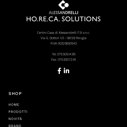
Centro Casa di Alessandrelli F.lli s.n.c.
Via G. Dottori 1/3 - 06129 Perugia
P.IVA 00325850543
Tel.
075.505.14.95
Fax: 075.500.72.91
SHOP
HOME
PRODOTTI
NOVITÀ
BRAND