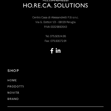
Centro Casa di Alessandrelli F.lli s.n.c.
Via G. Dottori 1/3 - 06129 Perugia
P.IVA 00325850543
Tel.
075.505.14.95
Fax: 075.500.72.91
SHOP
HOME
PRODOTTI
NOVITÀ
BRAND