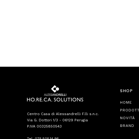
SHOP
HOME
PRODOTT
Centro Casa di Alessandrelli F.lli s.n.c.
NOVITÀ
Via G. Dottori 1/3 - 06129 Perugia
BRAND
P.IVA 00325850543
Tel.
075.505.14.95