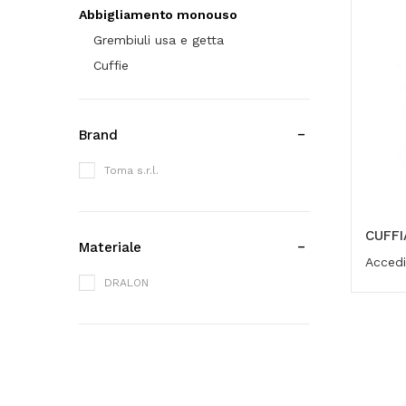
Abbigliamento monouso
Grembiuli usa e getta
Cuffie
Brand
Toma s.r.l.
CUFFI
Materiale
Accedi
DRALON