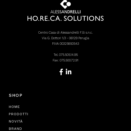
Centro Casa di Alessandrelli F.lli s.n.c.
Via G. Dottori 1/3 - 06129 Perugia
P.IVA 00325850543
Tel.
075.505.14.95
Fax: 075.500.72.91
SHOP
HOME
PRODOTTI
NOVITÀ
BRAND