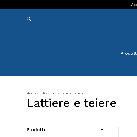
Acq
Prodott
Home
Bar
Lattiere e Teiere
Lattiere e teiere
Prodotti