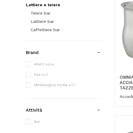
Lattiere e teiere
Teiere bar
Lattiere bar
Caffettiere bar
Brand
Abert s.p.a.
Ilsa s.r.l.
OMNIA
ACCIA
Metallurgica motta s.r.l.
TAZZE
Accedi
Attività
Bar