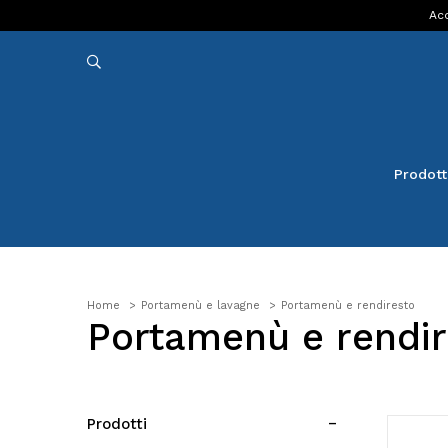
Acq
Prodott
Home
Portamenù e lavagne
Portamenù e rendiresto
Portamenù e rendir
Prodotti