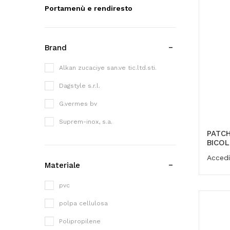
Portamenù e rendiresto
Brand
Alkan zucaciye san.ve tic.ltd.sti.
Dagstyle s.r.l.
G.vermes bv
Suprem-inox, s.a.
PATCH
BICO
Accedi
Materiale
pvc
polpa cellulosa
Polipropilene