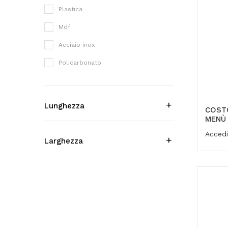
Plastica
Mdf
Acciaio inox
Policarbonato
Lunghezza
COST
MENÙ
Accedi
Larghezza