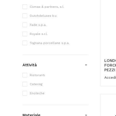
Comas & partners, s.l.
Dutchdeluxes b.v.
Fade s.p.a.
Royale s.r.l.
Tognana porcellane s.p.a.
LOND
Attività
FORCH
PEZZI
Ristoranti
Accedi
Catering
Enoteche
Materiale