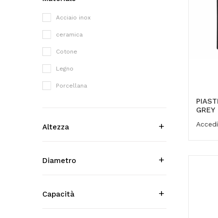
Acciaio inox
ceramica
Cotone
Legno
Porcellana
PIAS
GREY
Accedi
Altezza
Diametro
Capacità