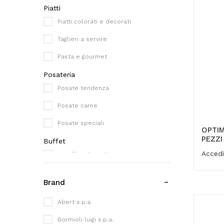
Piatti
Piatti colorati e decorati
Taglieri a servire
Pasta e gourmet
Posateria
Posate tendenza
Posate carne
Posate speciali
OPTIM
PEZZI
Buffet
Accedi
Caraffe e bottiglie
Sala
Brand
Accessori tavola
Abert s.p.a.
Bar, sala e reception
Grembiuli sala
Bormioli luigi s.p.a.