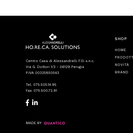
SHOP
HOME
PRODOTT
Centro Casa di Alessandrelli F.lli s.n.c.
NOVITÀ
Via G. Dottori 1/3 - 06129 Perugia
BRAND
P.IVA 00325850543
Tel.
075.505.14.95
Fax: 075.500.72.91
MADE BY