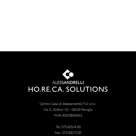
Centro Casa di Alessandrelli F.lli s.n.c.
Via G. Dottori 1/3 - 06129 Perugia
P.IVA 00325850543
Tel.
075.505.14.95
Fax: 075.500.72.91