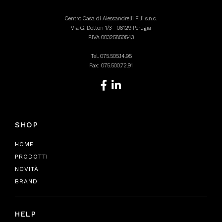
Centro Casa di Alessandrelli F.lli s.n.c.
Via G. Dottori 1/3 - 06129 Perugia
P.IVA 00325850543
Tel.
075.505.14.95
Fax: 075.500.72.91
SHOP
HOME
PRODOTTI
NOVITÀ
BRAND
HELP