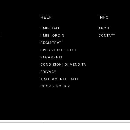
HELP
INFO
I MIEI DATI
ABOUT
I
I MIEI ORDINI
CONTATTI
REGISTRATI
SPEDIZIONI E RESI
PAGAMENTI
CONDIZIONI DI VENDITA
PRIVACY
TRATTAMENTO DATI
COOKIE POLICY
iva sulla raccolta
Le tue preferenze relative alla priva