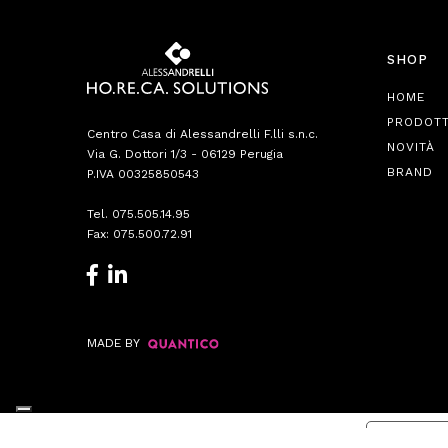
SHOP
HOME
PRODOTT
Centro Casa di Alessandrelli F.lli s.n.c.
NOVITÀ
Via G. Dottori 1/3 - 06129 Perugia
BRAND
P.IVA 00325850543
Tel.
075.505.14.95
Fax: 075.500.72.91
MADE BY
Informat