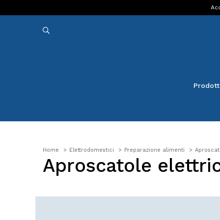
Acq
Prodott
Home
Elettrodomestici
Preparazione alimenti
Aproscato
Aproscatole elettric