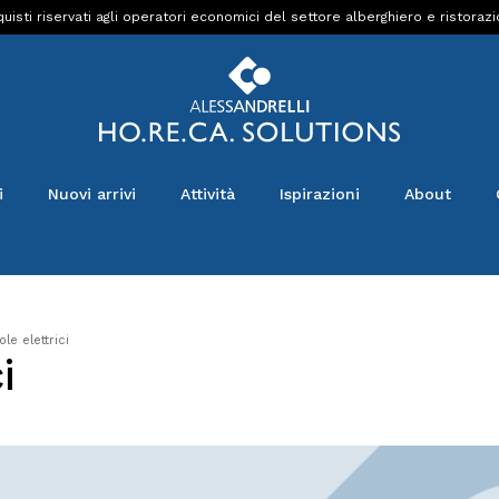
uisti riservati agli operatori economici del settore alberghiero e ristoraz
i
Nuovi arrivi
Attività
Ispirazioni
About
le elettrici
i