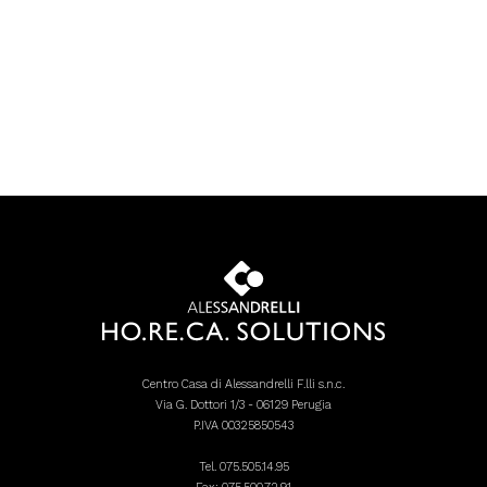
Centro Casa di Alessandrelli F.lli s.n.c.
Via G. Dottori 1/3 - 06129 Perugia
P.IVA 00325850543
Tel.
075.505.14.95