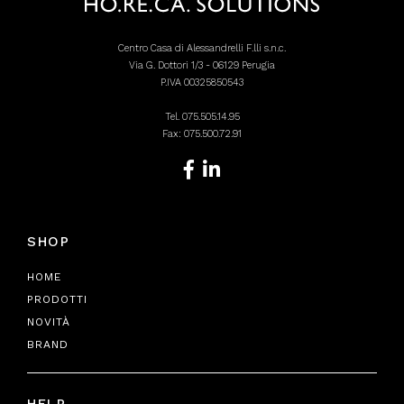
Centro Casa di Alessandrelli F.lli s.n.c.
Via G. Dottori 1/3 - 06129 Perugia
P.IVA 00325850543
Tel.
075.505.14.95
Fax: 075.500.72.91
SHOP
HOME
PRODOTTI
NOVITÀ
BRAND
HELP