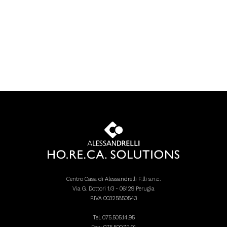
Centro Casa di Alessandrelli F.lli s.n.c.
Via G. Dottori 1/3 - 06129 Perugia
P.IVA 00325850543
Tel.
075.505.14.95