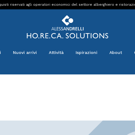
uisti riservati agli operatori economici del settore alberghiero e ristoraz
i
Nuovi arrivi
Attività
Ispirazioni
About