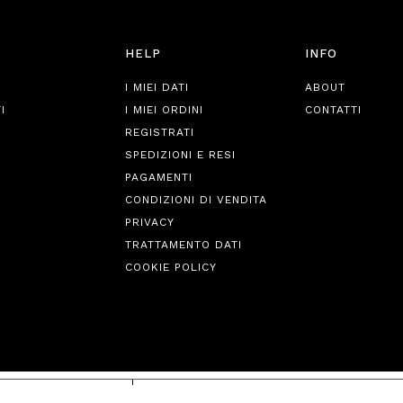
HELP
INFO
I MIEI DATI
ABOUT
I
I MIEI ORDINI
CONTATTI
REGISTRATI
SPEDIZIONI E RESI
PAGAMENTI
CONDIZIONI DI VENDITA
PRIVACY
TRATTAMENTO DATI
COOKIE POLICY
iva sulla raccolta
Le tue preferenze relative alla priva