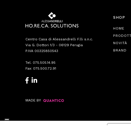
SHOP
HOME
PRODOTT
Centro Casa di Alessandrelli F.lli s.n.c.
NOVITÀ
Via G. Dottori 1/3 - 06129 Perugia
BRAND
P.IVA 00325850543
Tel.
075.505.14.95
Fax: 075.500.72.91
MADE BY
Informat