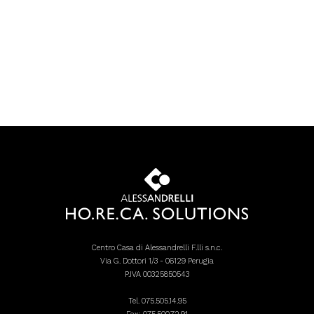
Centro Casa di Alessandrelli F.lli s.n.c.
Via G. Dottori 1/3 - 06129 Perugia
P.IVA 00325850543
Tel.
075.505.14.95