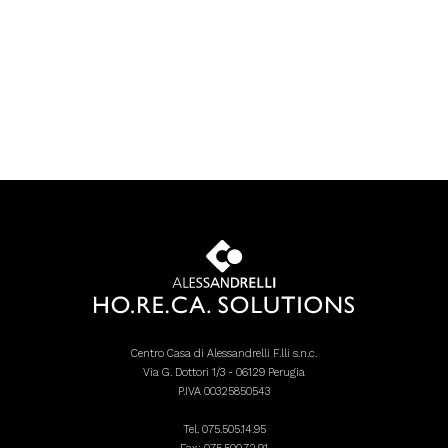
Centro Casa di Alessandrelli F.lli s.n.c.
Via G. Dottori 1/3 - 06129 Perugia
P.IVA 00325850543
Tel.
075.505.14.95