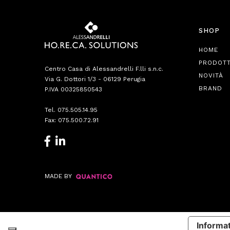
SHOP
HOME
PRODOTT
Centro Casa di Alessandrelli F.lli s.n.c.
NOVITÀ
Via G. Dottori 1/3 - 06129 Perugia
BRAND
P.IVA 00325850543
Tel.
075.505.14.95
Fax: 075.500.72.91
MADE BY
Informat