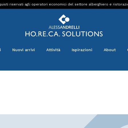
uisti riservati agli operatori economici del settore alberghiero e ristoraz
i
Nuovi arrivi
Attività
Ispirazioni
About