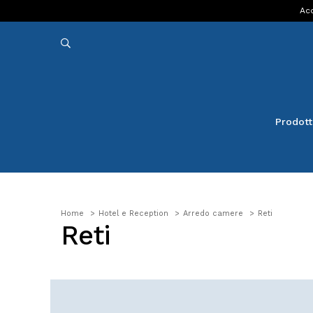
Acq
Prodott
Home
Hotel e Reception
Arredo camere
Reti
Reti