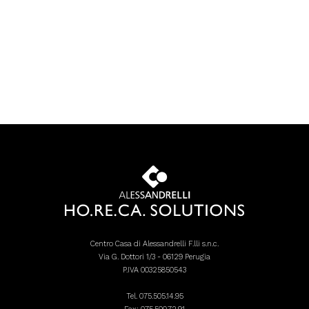
Centro Casa di Alessandrelli F.lli s.n.c.
Via G. Dottori 1/3 - 06129 Perugia
P.IVA 00325850543
Tel.
075.505.14.95