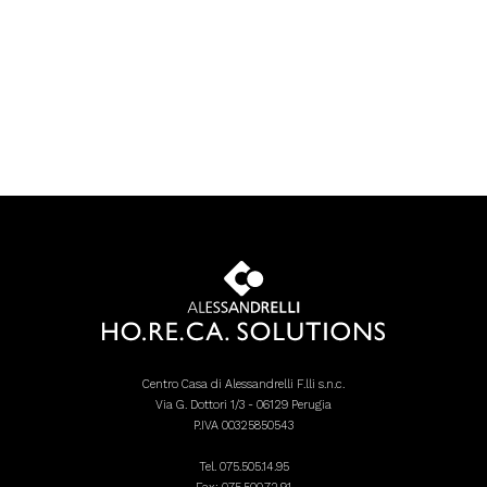
Centro Casa di Alessandrelli F.lli s.n.c.
Via G. Dottori 1/3 - 06129 Perugia
P.IVA 00325850543
Tel.
075.505.14.95