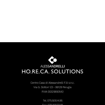
Centro Casa di Alessandrelli F.lli s.n.c.
Via G. Dottori 1/3 - 06129 Perugia
P.IVA 00325850543
Tel.
075.505.14.95