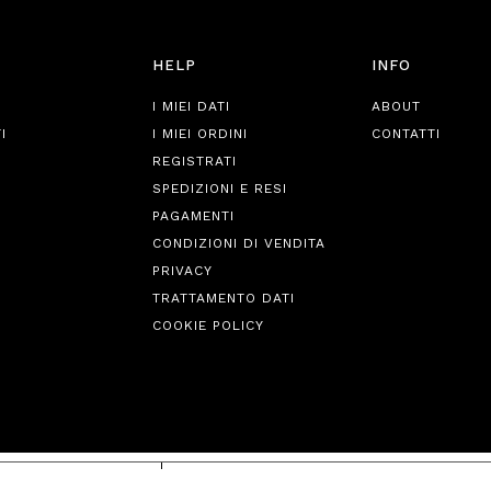
HELP
INFO
I MIEI DATI
ABOUT
I
I MIEI ORDINI
CONTATTI
REGISTRATI
SPEDIZIONI E RESI
PAGAMENTI
CONDIZIONI DI VENDITA
PRIVACY
TRATTAMENTO DATI
COOKIE POLICY
iva sulla raccolta
Le tue preferenze relative alla priva