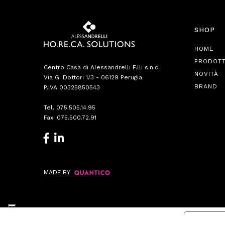
SHOP
HOME
PRODOTT
Centro Casa di Alessandrelli F.lli s.n.c.
NOVITÀ
Via G. Dottori 1/3 - 06129 Perugia
BRAND
P.IVA 00325850543
Tel.
075.505.14.95
Fax: 075.500.72.91
MADE BY
Informat