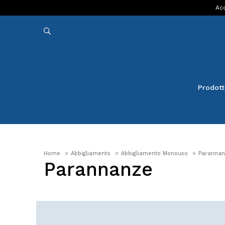
Acq
Prodott
Home
Abbigliamento
Abbigliamento Monouso
Parannan
Parannanze