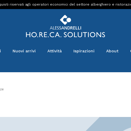
uisti riservati agli operatori economici del settore alberghiero e ristoraz
i
Nuovi arrivi
Attività
Ispirazioni
About
ze