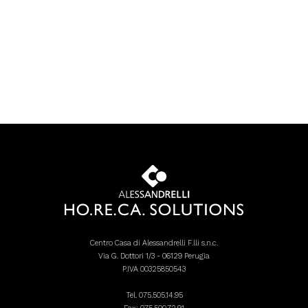
Centro Casa di Alessandrelli F.lli s.n.c.
Via G. Dottori 1/3 - 06129 Perugia
P.IVA 00325850543
Tel.
075.505.14.95