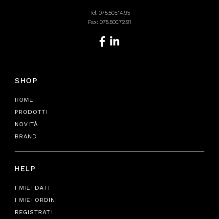
Tel.
075.505.14.95
Fax: 075.500.72.91
SHOP
HOME
PRODOTTI
NOVITÀ
BRAND
HELP
I MIEI DATI
I MIEI ORDINI
REGISTRATI