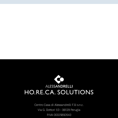
Centro Casa di Alessandrelli F.lli s.n.c.
Via G. Dottori 1/3 - 06129 Perugia
P.IVA 00325850543