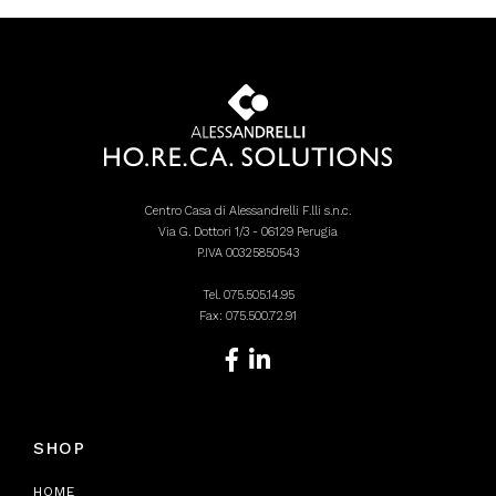
Centro Casa di Alessandrelli F.lli s.n.c.
Via G. Dottori 1/3 - 06129 Perugia
P.IVA 00325850543
Tel.
075.505.14.95
Fax: 075.500.72.91
SHOP
HOME