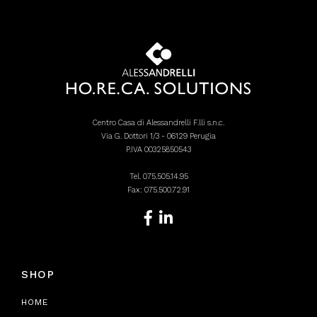
Centro Casa di Alessandrelli F.lli s.n.c.
Via G. Dottori 1/3 - 06129 Perugia
P.IVA 00325850543
Tel.
075.505.14.95
Fax: 075.500.72.91
SHOP
HOME