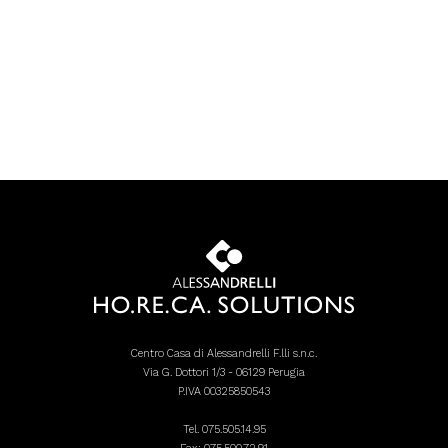
Centro Casa di Alessandrelli F.lli s.n.c.
Via G. Dottori 1/3 - 06129 Perugia
P.IVA 00325850543
Tel.
075.505.14.95