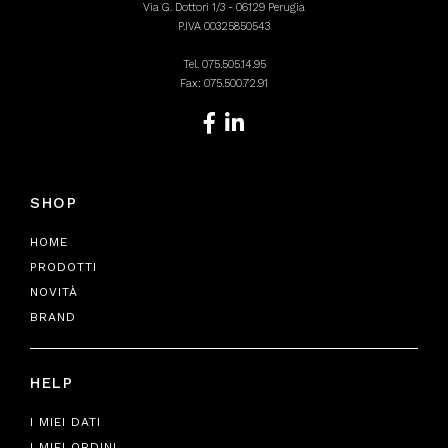
Via G. Dottori 1/3 - 06129 Perugia
P.IVA 00325850543
Tel.
075.505.14.95
Fax: 075.500.72.91
SHOP
HOME
PRODOTTI
NOVITÀ
BRAND
HELP
I MIEI DATI
I MIEI ORDINI