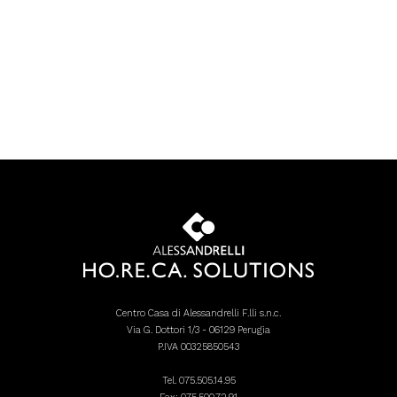
Centro Casa di Alessandrelli F.lli s.n.c.
Via G. Dottori 1/3 - 06129 Perugia
P.IVA 00325850543
Tel.
075.505.14.95