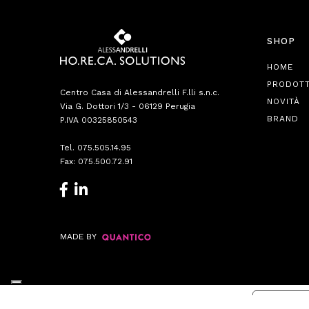
SHOP
HOME
PRODOTT
Centro Casa di Alessandrelli F.lli s.n.c.
NOVITÀ
Via G. Dottori 1/3 - 06129 Perugia
BRAND
P.IVA 00325850543
Tel.
075.505.14.95
Fax: 075.500.72.91
MADE BY
Informat