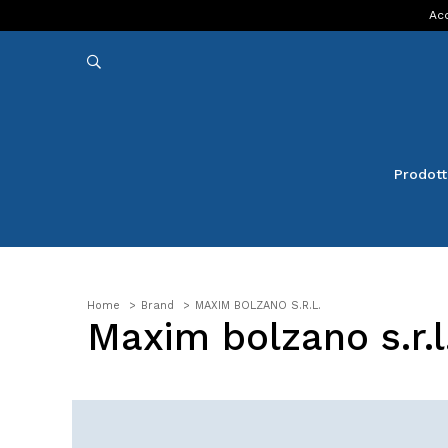
Acq
Prodott
Home
Brand
MAXIM BOLZANO S.R.L.
Maxim bolzano s.r.l