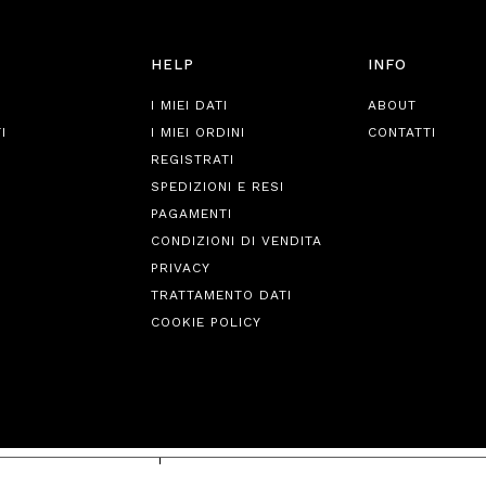
HELP
INFO
I MIEI DATI
ABOUT
I
I MIEI ORDINI
CONTATTI
REGISTRATI
SPEDIZIONI E RESI
PAGAMENTI
CONDIZIONI DI VENDITA
PRIVACY
TRATTAMENTO DATI
COOKIE POLICY
iva sulla raccolta
Le tue preferenze relative alla priva