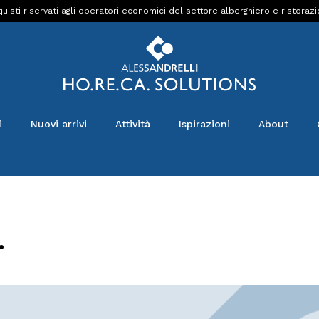
uisti riservati agli operatori economici del settore alberghiero e ristoraz
i
Nuovi arrivi
Attività
Ispirazioni
About
.