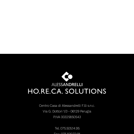
Centro Casa di Alessandrelli F.lli s.n.c.
Via G. Dottori 1/3 - 06129 Perugia
P.IVA 00325850543
Tel.
075.505.14.95