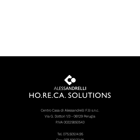
Centro Casa di Alessandrelli F.lli s.n.c.
Via G. Dottori 1/3 - 06129 Perugia
P.IVA 00325850543
Tel.
075.505.14.95